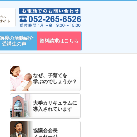
ト
の方へ
サイト
講後の活動紹介
資料請求はこちら
受講生の声
なぜ、子育てを
学ぶのでしょうか？
大学カリキュラムに
導入されています
協議会会長
メッセージ